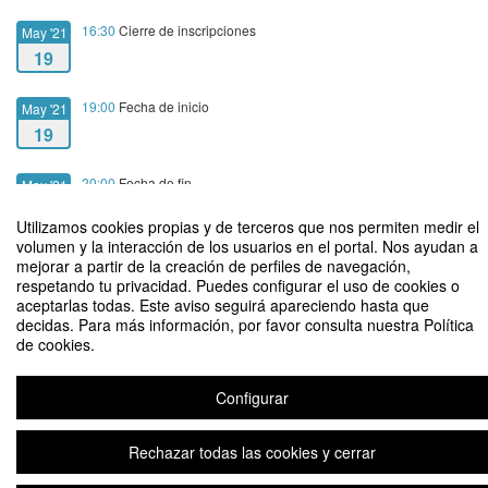
16:30
Cierre de inscripciones
May '21
19
19:00
Fecha de inicio
May '21
19
20:00
Fecha de fin
May '21
19
Utilizamos cookies propias y de terceros que nos permiten medir el
volumen y la interacción de los usuarios en el portal. Nos ayudan a
mejorar a partir de la creación de perfiles de navegación,
respetando tu privacidad. Puedes configurar el uso de cookies o
aceptarlas todas. Este aviso seguirá apareciendo hasta que
decidas. Para más información, por favor consulta nuestra Política
Investigación en un contexto de pandemia
de cookies.
Organizado por IAP Academic Network
Configurar
Aviso legal
|
Contacto
Plataforma de organización de eventos Symposium
Rechazar todas las cookies y cerrar
Copyright © 2026